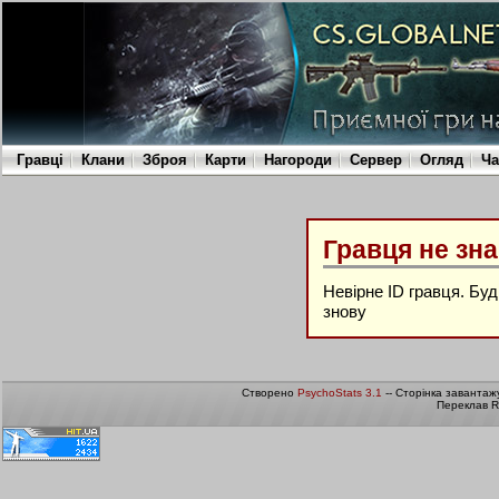
Гравці
Клани
Зброя
Карти
Нагороди
Сервер
Огляд
Ча
Гравця не зн
Невірне ID гравця. Бу
знову
Створено
PsychoStats 3.1
-- Сторінка завантаж
Переклав R