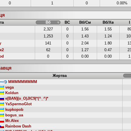
0
1
0
0.00%
вця
та
Вб
ВС
Вб/См
Вб/Хв
І
2,327
0
1.56
1.55
8
1,253
0
1.43
1.24
10
y
141
0
2.04
1.80
1
x2
62
0
1.27
0.47
2
od
0
0
0.00
0.00
1
равця
Жертва
MMMMMMMMM
vega
Koldun
e[BAN](o_O)JIC9|*(^_^)*
YaSpermoGlot
kupkopob
bogus_ua
Mr.Alex
Rainbow Dash