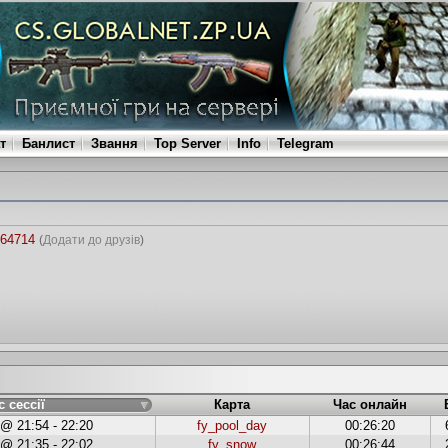
т
Банлист
Звання
Top Server
Info
Telegram
564714
(
Додати до друзів
)
с сессії
Карта
Час онлайн
 @ 21:54 - 22:20
fy_pool_day
00:26:20
 @ 21:35 - 22:02
fy_snow
00:26:44