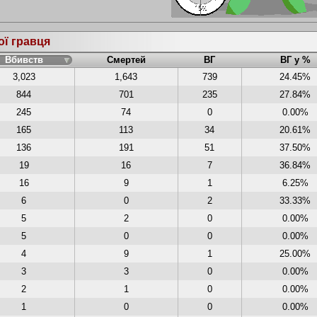
ої гравця
Вбивств
Смертей
ВГ
ВГ у %
3,023
1,643
739
24.45%
844
701
235
27.84%
245
74
0
0.00%
165
113
34
20.61%
136
191
51
37.50%
19
16
7
36.84%
16
9
1
6.25%
6
0
2
33.33%
5
2
0
0.00%
5
0
0
0.00%
4
9
1
25.00%
3
3
0
0.00%
2
1
0
0.00%
1
0
0
0.00%