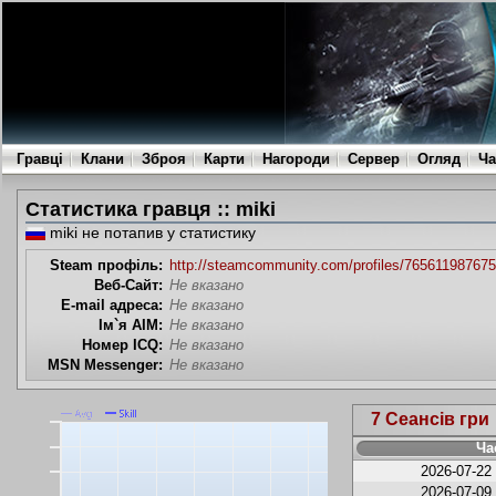
Гравці
Клани
Зброя
Карти
Нагороди
Сервер
Огляд
Ча
Статистика гравця :: miki
miki не потапив у статистику
Steam профіль:
http://steamcommunity.com/profiles/76561198767
Веб-Сайт:
Не вказано
E-mail адреса:
Не вказано
Ім`я AIM:
Не вказано
Номер ICQ:
Не вказано
MSN Messenger:
Не вказано
7 Сеансів гри
Ча
2026-07-22
2026-07-09