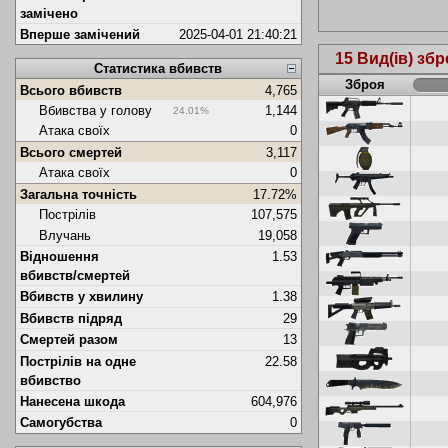
замічено
Вперше замічений
2025-04-01 21:40:21
15 Вид(ів) збр
Статистика вбивств
Зброя
Всього вбивств
4,765
Вбивства у голову
1,144
24.01%
Атака своїх
0
Всього смертей
3,117
Атака своїх
0
Загальна точність
17.72%
Пострілів
107,575
Влучань
19,058
Відношення
1.53
вбивств/смертей
Вбивств у хвилину
1.38
Вбивств підряд
29
Смертей разом
13
Пострілів на одне
22.58
вбивство
Нанесена шкода
604,976
Самогубства
0