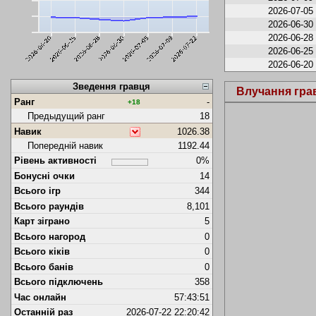
2026-07-05
2026-06-30
2026-06-28
2026-06-25
2026-06-20
Зведення гравця
Влучання гра
Ранг
-
+18
Предыдущий ранг
18
Навик
1026.38
Попередній навик
1192.44
Рівень активності
0%
Бонусні очки
14
Всього ігр
344
Всього раундів
8,101
Карт зіграно
5
Всього нагород
0
Всього кіків
0
Всього банів
0
Всього підключень
358
Час онлайн
57:43:51
Останній раз
2026-07-22 22:20:42