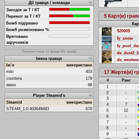
Дії гравця / команди
Заходів за Т / КТ
5 Карт(и) гра
Перемог за Т / КТ
Бомб підірвано
Кар
Бомб розміновано %
$2000$
Врятовано
fy_snow
заручників
fy_pool_da
Показані тільки 10 кращіх IDs гравця
de_dust2_2
Імена гравця
de_westwo
Ім`я
використано
miki
403
17 Жертв(и) г
countera
179
#
Ранг
dates
88
1
-
2
-
Player Steamid's
3
-
Steamid
використано
4
7
STEAM_1:0:403649493
670
5
12
6
-
7
-
8
-
9
-