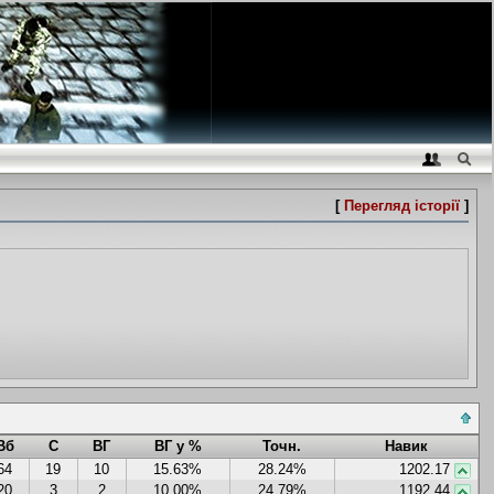
[
Перегляд історії
]
Вб
С
ВГ
ВГ у %
Точн.
Навик
64
19
10
15.63%
28.24%
1202.17
20
3
2
10.00%
24.79%
1192.44