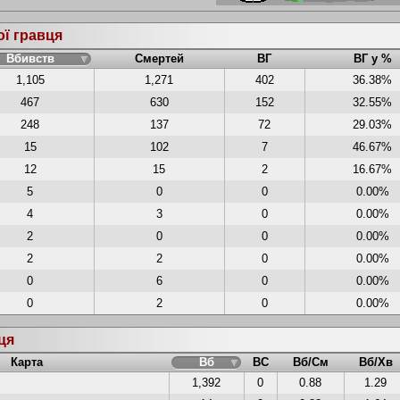
ої гравця
Вбивств
Смертей
ВГ
ВГ у %
1,105
1,271
402
36.38%
467
630
152
32.55%
248
137
72
29.03%
15
102
7
46.67%
12
15
2
16.67%
5
0
0
0.00%
4
3
0
0.00%
2
0
0
0.00%
2
2
0
0.00%
0
6
0
0.00%
0
2
0
0.00%
вця
Карта
Вб
ВС
Вб/См
Вб/Хв
1,392
0
0.88
1.29