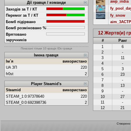
awp_india
Дії гравця / команди
fy_pool_da
Заходів за Т / КТ
Перемог за Т / КТ
fy_snow
Бомб підірвано
aim_3ACTP
Бомб розміновано %
12 Жертв(и) г
Врятовано
заручників
#
Ранг
1
6
Показані тільки 10 кращіх IDs гравця
2
-
Імена гравця
3
11
Ім`я
використано
4
-
UA ЗП
220
5
3
fr0st
2
6
23
7
-
Player Steamid's
8
13
Steamid
використано
9
-
STEAM_1:0:97378640
220
10
27
11
-
STEAM_0:0:692398736
2
12
21
Створен