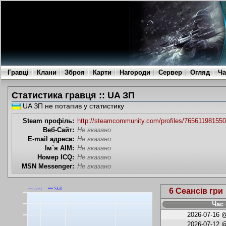
Гравці
Клани
Зброя
Карти
Нагороди
Сервер
Огляд
Ча
Статистика гравця :: UA ЗП
UA ЗП не потапив у статистику
Steam профіль:
http://steamcommunity.com/profiles/76561198155
Веб-Сайт:
Не вказано
E-mail адреса:
Не вказано
Ім`я AIM:
Не вказано
Номер ICQ:
Не вказано
MSN Messenger:
Не вказано
6 Сеансів гри
Час 
2026-07-16 @
2026-07-12 @