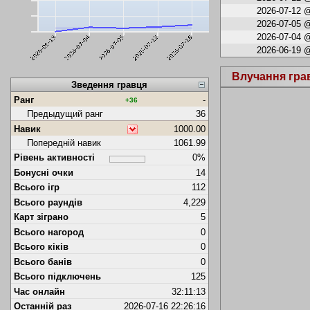
2026-07-12 @
2026-07-05 @
2026-07-04 @
2026-06-19 @
Влучання гра
Зведення гравця
Ранг
-
+36
Предыдущий ранг
36
Навик
1000.00
Попередній навик
1061.99
Рівень активності
0%
Бонусні очки
14
Всього ігр
112
Всього раундів
4,229
Карт зіграно
5
Всього нагород
0
Всього кіків
0
Всього банів
0
Всього підключень
125
Час онлайн
32:11:13
Останній раз
2026-07-16 22:26:16