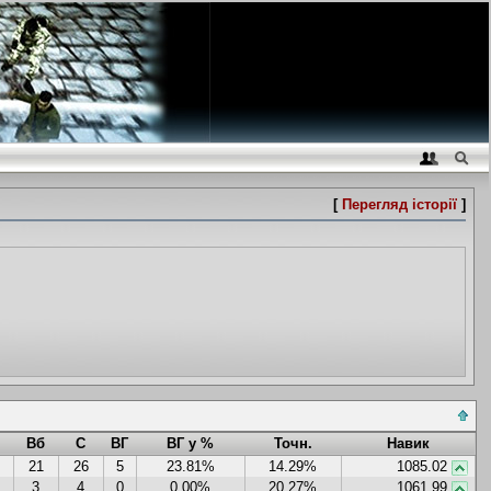
[
Перегляд історії
]
Вб
С
ВГ
ВГ у %
Точн.
Навик
21
26
5
23.81%
14.29%
1085.02
3
4
0
0.00%
20.27%
1061.99