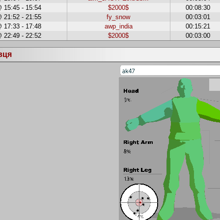
 15:45 - 15:54
$2000$
00:08:30
 21:52 - 21:55
fy_snow
00:03:01
 17:33 - 17:48
awp_india
00:15:21
 22:49 - 22:52
$2000$
00:03:00
вця