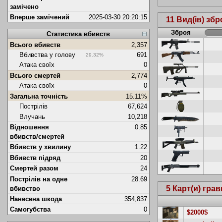
замічено
Вперше замічений
2025-03-30 20:20:15
11 Вид(ів) збр
Зброя
Статистика вбивств
Всього вбивств
2,357
Вбивства у голову
691
29.32%
Атака своїх
0
Всього смертей
2,774
Атака своїх
0
Загальна точність
15.11%
Пострілів
67,624
Влучань
10,218
Відношення
0.85
вбивств/смертей
Вбивств у хвилину
1.22
Вбивств підряд
20
Смертей разом
24
Пострілів на одне
28.69
5 Карт(и) гра
вбивство
Нанесена шкода
354,837
Самогубства
0
$2000$