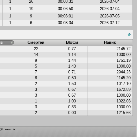
1
26
00:08:31
2026-07-04
1
19
00:06:50
2026-07-04
1
9
00:03:01
2026-07-05
1
6
00:03:04
2026-07-12
тв
Смертей
Вб/См
Навик
22
0.77
2145.72
14
1.14
1000.00
9
1.44
1751.19
5
1.40
1000.00
7
0.71
2944.23
8
0.50
1145.20
2
1.50
1017.10
3
0.67
1672.89
3
0.67
1000.00
1
1.00
1022.03
3
0.33
1000.00
2
0.00
1215.66
QL запитів