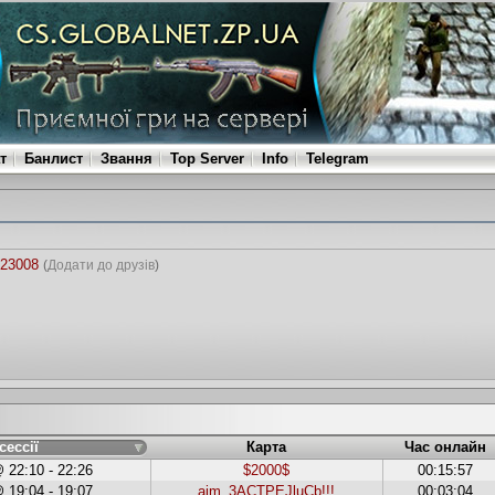
т
Банлист
Звання
Top Server
Info
Telegram
023008
(
Додати до друзів
)
сессії
Карта
Час онлайн
 22:10 - 22:26
$2000$
00:15:57
 19:04 - 19:07
aim_3ACTPEJluCb!!!
00:03:04