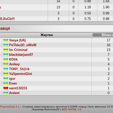
14
0
0.88
1.64
y
13
0
1.18
1.90
3
0
0.50
0.99
EJluCb!!!
3
0
0.75
0.98
равця
Жертва
Вбивс
Vasya (UA)
17
PeTbko)O_oWoW
16
Im Criminal
13
blackstarjaxx07
7
KOtik
5
Anikey
4
TONY_St@rk
3
YaSpermoGlot
2
igor
2
Even
1
saint132231
1
Ardent
0
о
PsychoStats 3.1
-- Сторінка завантажувалась протягом 0.02888 секунд і було виконано 24 S
Переклав RuthenianZP |
W3C XHTML 1.0