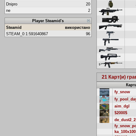
Dnipro
20
ne
2
Player Steamid's
Steamid
використано
STEAM_0:1:591640867
96
21 Карт(и) гр
Карт
fy_snow
fy_pool_da
aim_dgl
$2000$
de_dust2_2
fy_snow_p
ka_100x100