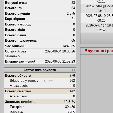
01:13
Бонусні очки
23
2026-07-09 @ 22:4
Всього ігр
54
23:19
Всього раундів
2,075
2026-07-08 @ 23:3
Карт зіграно
21
00:29
Всього нагород
0
2026-07-07 @ 19:1
Всього кіків
0
22:59
Всього банів
0
Всього підключень
65
Час онлайн
14:45:35
Влучання гра
Останній раз
2026-08-04 20:36:26
замічено
Вперше замічений
2026-06-30 21:52:23
Статистика вбивств
Всього вбивств
776
Вбивства у голову
262
33.76%
Атака своїх
0
Всього смертей
1,142
Атака своїх
0
Загальна точність
12.81%
Пострілів
30,486
Влучань
3,905