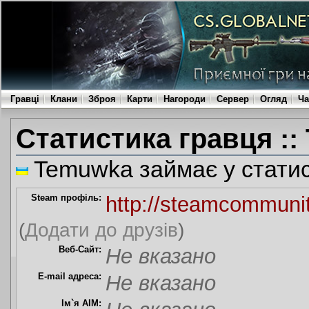
Гравці
Клани
Зброя
Карти
Нагороди
Сервер
Огляд
Ча
Статистика гравця :
Temuwka займає у статис
Steam профіль:
http://steamcommuni
(
Додати до друзів
)
Веб-Сайт:
Не вказано
E-mail адреса:
Не вказано
Ім`я AIM: