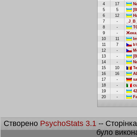
4
17
Na
5
5
[B
6
12
На
7
-
_J_B
8
-
TO
9
-
Жека
10
11
Im
11
7
bY
12
-
M
13
-
[B
14
-
No
15
10
Te
16
16
AL
17
-
sa
18
-
cu
19
-
42
20
-
Fa
Створено
PsychoStats 3.1
-- Сторінк
було викон