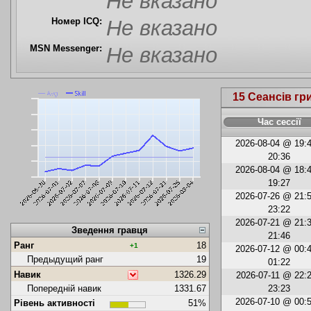
Не вказано
Номер ICQ:
Не вказано
MSN Messenger:
Не вказано
15 Сеансів гр
Час сессії
2026-08-04 @ 19:4
20:36
2026-08-04 @ 18:4
19:27
2026-07-26 @ 21:5
23:22
2026-07-21 @ 21:3
Зведення гравця
21:46
Ранг
18
+1
2026-07-12 @ 00:4
Предыдущий ранг
19
01:22
Навик
1326.29
2026-07-11 @ 22:2
Попередній навик
1331.67
23:23
2026-07-10 @ 00:5
Рівень активності
51%