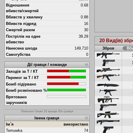
Відношення
0.68
вбивств/смертей
Вбивств у хвилину
0.88
Вбивств підряд
16
Смертей разом
30
Пострілів на одне
39.29
20 Вид(ів) збр
вбивство
Зброя
Вб
Нанесена шкода
149,710
Самогубства
0
Дії гравця / команди
Заходів за Т / КТ
Перемог за Т / КТ
Бомб підірвано
Бомб розміновано %
Врятовано
заручників
Показані тільки 10 кращіх IDs гравця
Імена гравця
Ім`я
використано
Temuwka
74