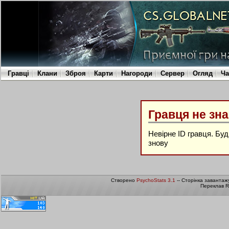
Гравці
Клани
Зброя
Карти
Нагороди
Сервер
Огляд
Ча
Гравця не зн
Невірне ID гравця. Бу
знову
Створено
PsychoStats 3.1
-- Сторінка завантаж
Переклав R