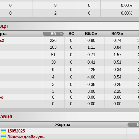
0
9
0
0.00%
0
2
0
0.00%
авця
рта
Вб
ВС
Вб/См
Вб/Хв
x2
226
0
0.80
0.74
103
0
1.11
0.84
51
0
0.71
1.57
30
0
0.41
0.51
9
0
2.25
0.34
4
0
4.00
0.54
3
0
0.38
0.28
3
0
3.00
2.25
ool
0
0
0.00
0.00
0
0
0.00
0.00
равця
Жертва
15052025
Эйяфьядлайекуль