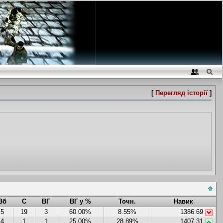
[
Перегляд історії
]
Вб
С
ВГ
ВГ у %
Точн.
Навик
5
19
3
60.00%
8.55%
1386.69
4
1
1
25.00%
28.89%
1407.31