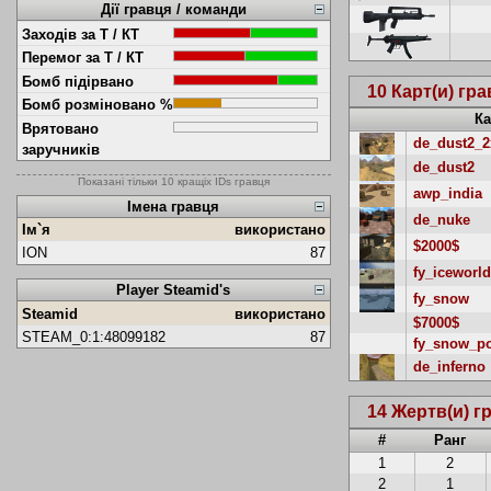
Дії гравця / команди
Заходів за Т / КТ
Перемог за Т / КТ
Бомб підірвано
10 Карт(и) гр
Бомб розміновано %
Ка
Врятовано
de_dust2_2
заручників
de_dust2
Показані тільки 10 кращіх IDs гравця
awp_india
Імена гравця
de_nuke
Ім`я
використано
$2000$
ION
87
fy_iceworld
Player Steamid's
fy_snow
Steamid
використано
$7000$
STEAM_0:1:48099182
87
fy_snow_p
de_inferno
14 Жертв(и) г
#
Ранг
1
2
2
1