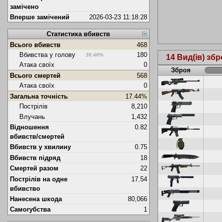
замічено
Вперше замічений
2026-03-23 11:18:28
Статистика вбивств
Всього вбивств
468
Вбивства у голову
180
38.46%
14 Вид(ів) збр
Атака своїх
0
Зброя
Всього смертей
568
Атака своїх
0
Загальна точність
17.44%
Пострілів
8,210
Влучань
1,432
Відношення
0.82
вбивств/смертей
Вбивств у хвилину
0.75
Вбивств підряд
18
Смертей разом
22
Пострілів на одне
17.54
вбивство
Нанесена шкода
80,066
Самогубства
1