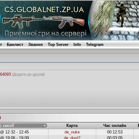
т
Банлист
Звання
Top Server
Info
Telegram
464093
(
Додати до друзів
)
и
с сессії
Карта
Час онлайн
 @ 12:32 - 12:45
de_nuke
00:12:53
 @ 19:06 - 19:09
de_dust2
00:03:05