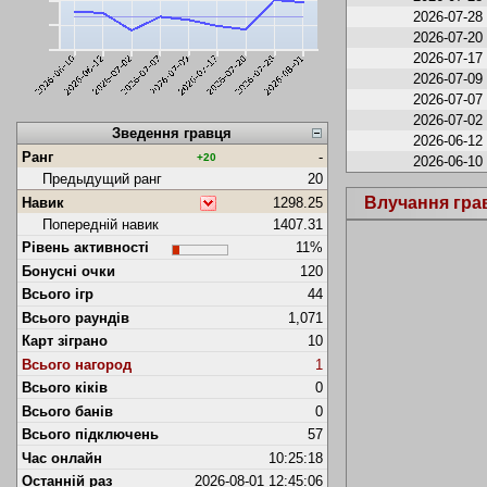
2026-07-28
2026-07-20
2026-07-17
2026-07-09
2026-07-07
2026-07-02
Зведення гравця
2026-06-12
Ранг
-
+20
2026-06-10
Предыдущий ранг
20
Влучання гра
Навик
1298.25
Попередній навик
1407.31
Рівень активності
11%
Бонусні очки
120
Всього ігр
44
Всього раундів
1,071
Карт зіграно
10
Всього нагород
1
Всього кіків
0
Всього банів
0
Всього підключень
57
Час онлайн
10:25:18
Останній раз
2026-08-01 12:45:06