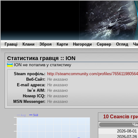
Гравці
Клани
Зброя
Карти
Нагороди
Сервер
Огляд
Ча
Статистика гравця :: ION
ION не потапив у статистику
Steam профіль:
http://steamcommunity.com/profiles/76561198056
Веб-Сайт:
Не вказано
E-mail адреса:
Не вказано
Ім`я AIM:
Не вказано
Номер ICQ:
Не вказано
MSN Messenger:
Не вказано
10 Сеансів гр
Ча
2026-08-01
2026-07-28