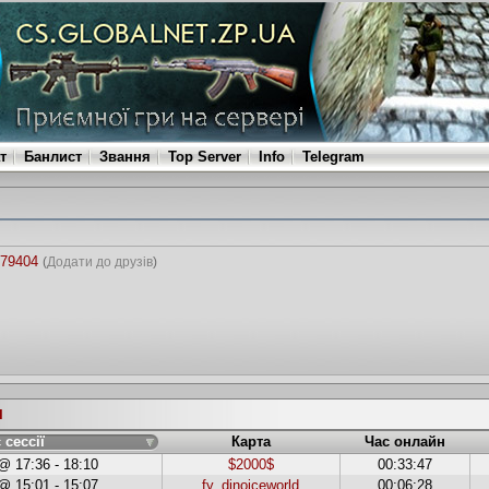
т
Банлист
Звання
Top Server
Info
Telegram
879404
(
Додати до друзів
)
и
 сессії
Карта
Час онлайн
@ 17:36 - 18:10
$2000$
00:33:47
@ 15:01 - 15:07
fy_dinoiceworld
00:06:28