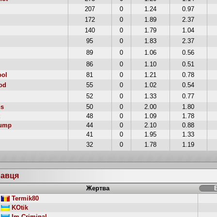
207
0
1.24
0.97
172
0
1.89
2.37
140
0
1.79
1.04
95
0
1.83
2.37
89
0
1.06
0.56
86
0
1.10
0.51
ool
81
0
1.21
0.78
od
55
0
1.02
0.54
52
0
1.33
0.77
ns
50
0
2.00
1.80
48
0
1.09
1.78
jump
44
0
2.10
0.88
41
0
1.95
1.33
32
0
1.78
1.19
равця
Жертва
Termik80
KOtik
Im Criminal