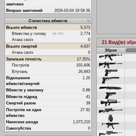
замічено
Вперше замічений
2026-03-04 19:58:36
Статистика вбивств
Всього вбивств
5,573
Вбивства у голову
2,774
49.78%
Атака своїх
0
21 Вид(ів) збр
Всього смертей
4,637
Зброя
Атака своїх
0
Загальна точність
17.25%
Пострілів
155,606
Влучань
26,843
Відношення
1.20
вбивств/смертей
Вбивств у хвилину
0.88
Вбивств підряд
41
Смертей разом
39
Пострілів на одне
27.92
вбивство
Нанесена шкода
1,073,210
Самогубства
0