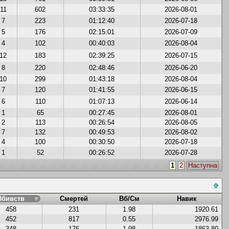
11
602
03:33:35
2026-08-01
7
223
01:12:40
2026-07-18
5
176
02:15:01
2026-07-09
4
102
00:40:03
2026-08-04
12
183
02:39:25
2026-07-15
8
220
02:48:46
2026-06-20
10
299
01:43:18
2026-08-04
7
120
01:41:55
2026-06-15
6
110
01:07:13
2026-06-14
1
65
00:27:45
2026-08-01
2
113
00:26:54
2026-08-05
7
132
00:49:53
2026-08-02
4
100
00:30:50
2026-07-18
1
52
00:26:52
2026-07-28
1
2
Наступна
Вбивств
Смертей
Вб/См
Навик
458
231
1.98
1920.61
452
817
0.55
2976.99
348
176
1.98
1863.80