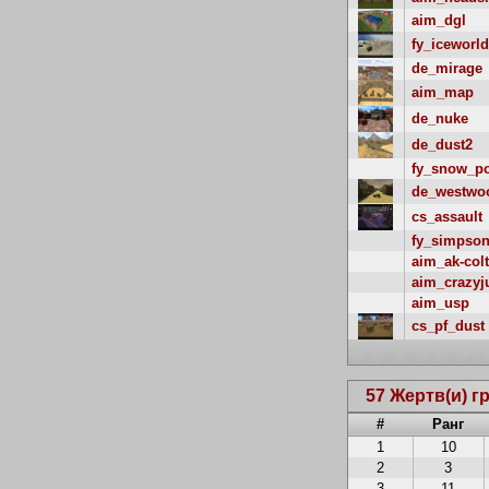
aim_dgl
fy_iceworld
de_mirage
aim_map
de_nuke
de_dust2
fy_snow_p
de_westwo
cs_assault
fy_simpso
aim_ak-colt
aim_crazy
aim_usp
cs_pf_dust
57 Жертв(и) г
#
Ранг
1
10
2
3
3
11