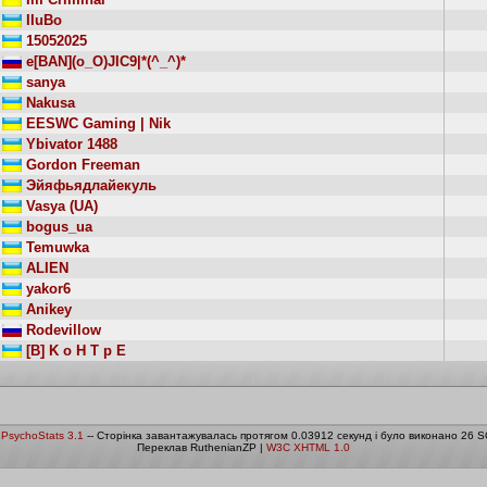
IIuBo
15052025
e[BAN](o_O)JIC9|*(^_^)*
sanya
Nakusa
EESWC Gaming | Nik
Ybivator 1488
Gordon Freeman
Эйяфьядлайекуль
Vasya (UA)
bogus_ua
Temuwka
ALIEN
yakor6
Anikey
Rodevillow
[B] K o H T p E
о
PsychoStats 3.1
-- Сторінка завантажувалась протягом 0.03912 секунд і було виконано 26 S
Переклав RuthenianZP |
W3C XHTML 1.0