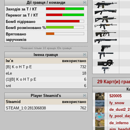
Дії гравця / команди
Заходів за Т / КТ
Перемог за Т / КТ
Бомб підірвано
Бомб розміновано %
Врятовано
заручників
Показані тільки 10 кращіх IDs гравця
Імена гравця
Ім`я
використано
[B] K o H T p E
732
eLe
18
(1)[B] K o H T p E
6
29 Карт(и) гр
snt
6
К
Player Steamid's
$2000$
Steamid
використано
fy_snow
STEAM_1:0:281306838
762
de_dust2_2
fy_pool_da
de_inferno
aim_heads