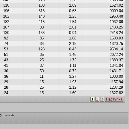
310
183
1.69
1624.02
196
313
0.63
9009.04
182
148
1.23
1950.48
182
118
1.54
1932.06
167
83
2.01
1403.25
130
138
0.94
2418.24
92
85
1.08
1500.93
74
34
2.18
1320.75
53
123
0.43
9504.14
51
35
1.46
2072.24
43
25
1.72
1380.37
41
37
1.11
1341.04
36
50
0.72
1431.71
36
11
3.27
1000.00
29
15
1.93
1157.94
28
25
1.12
1207.29
24
15
1.60
1327.82
1
2
3
Наступна
QL запитів