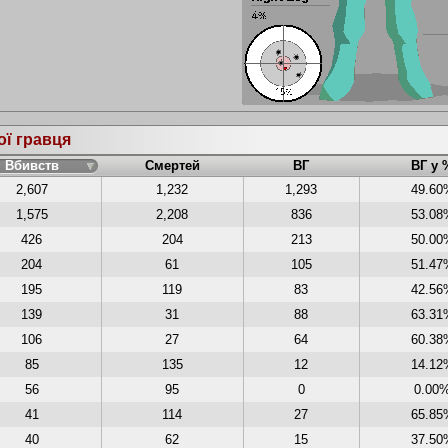
ої гравця
Вбивств
Смертей
ВГ
ВГ у 
2,607
1,232
1,293
49.60
1,575
2,208
836
53.08
426
204
213
50.00
204
61
105
51.47
195
119
83
42.56
139
31
88
63.31
106
27
64
60.38
85
135
12
14.12
56
95
0
0.00
41
114
27
65.85
40
62
15
37.50