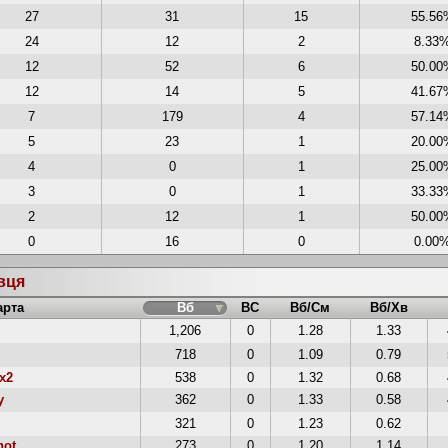
27
31
15
55.56
24
12
2
8.33
12
52
6
50.00
12
14
5
41.67
7
179
4
57.14
5
23
1
20.00
4
0
1
25.00
3
0
1
33.33
2
12
1
50.00
0
16
0
0.00
авця
арта
Вб
ВС
Вб/См
Вб/Хв
1,206
0
1.28
1.33
718
0
1.09
0.79
x2
538
0
1.32
0.68
y
362
0
1.33
0.58
321
0
1.23
0.62
hot
273
0
1.20
1.14