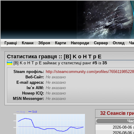
Гравці
Клани
Зброя
Карти
Нагороди
Сервер
Огляд
Ча
Статистика гравця :: [B] K o H T p E
[B] K o H T p E займає у статистиці ранг
#5
із
35
Steam профіль:
http://steamcommunity.com/profiles/76561198522
Веб-Сайт:
Не вказано
E-mail адреса:
Не вказано
Ім`я AIM:
Не вказано
Номер ICQ:
Не вказано
MSN Messenger:
Не вказано
32 Сеансів гр
Час
2026-08-06 
2026-08-06 