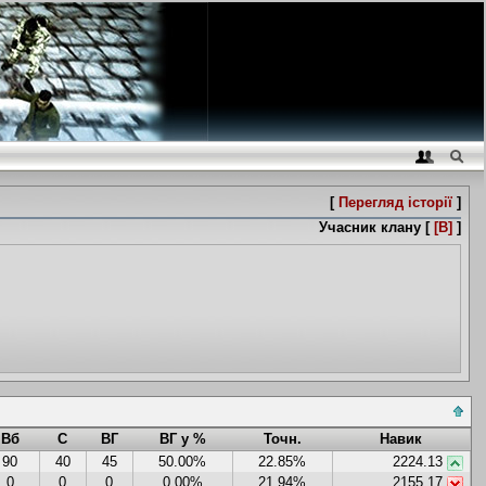
[
Перегляд історії
]
Учасник клану [
[B]
]
Вб
С
ВГ
ВГ у %
Точн.
Навик
90
40
45
50.00%
22.85%
2224.13
0
0
0
0.00%
21.94%
2155.17