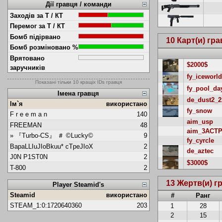
Дії гравця / команди
Заходів за Т / КТ
Перемог за Т / КТ
Бомб підірвано
10 Карт(и) гр
Бомб розміновано %
Врятовано
$2000$
заручників
fy_iceworld
Показані тільки 10 кращіх IDs гравця
fy_pool_da
Імена гравця
de_dust2_2
Ім`я
використано
fy_snow
F r e e m a n
140
aim_usp
FREEMAN
48
aim_3ACTP
» 『Turbo-CS』 ＃ ©Lucky©
9
fy_cyrcle
BapaLLIuJIoBkuu* cTpeJIoX
2
de_aztec
J0N P1ST0N
2
$3000$
T-800
2
13 Жертв(и) г
Player Steamid's
Steamid
використано
#
Ранг
STEAM_1:0:1720640360
203
1
28
2
15