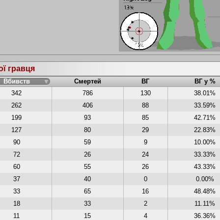
ої гравця
Вбивств
Смертей
ВГ
ВГ у %
342
786
130
38.01%
262
406
88
33.59%
199
93
85
42.71%
127
80
29
22.83%
90
59
9
10.00%
72
26
24
33.33%
60
55
26
43.33%
37
40
0
0.00%
33
65
16
48.48%
18
33
2
11.11%
11
15
4
36.36%