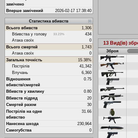
замічено
Вперше замічений
2026-02-17 17:38:40
Статистика вбивств
Всього вбивств
1,306
Вбивства у голову
434
33.23%
Атака своїх
0
13 Вид(ів) збр
Всього смертей
1,743
Зброя
Атака своїх
0
Загальна точність
15.38%
Пострілів
41,342
Влучань
6,360
Відношення
0.75
вбивств/смертей
Вбивств у хвилину
0.80
Вбивств підряд
20
Смертей разом
30
Пострілів на одне
31.66
вбивство
Нанесена шкода
230,964
Самогубства
0