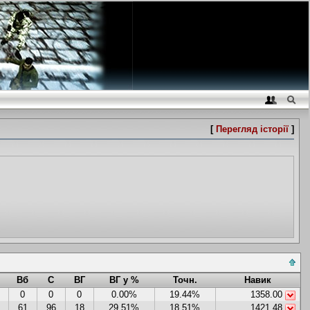
[
Перегляд історії
]
Вб
С
ВГ
ВГ у %
Точн.
Навик
0
0
0
0.00%
19.44%
1358.00
61
96
18
29.51%
18.51%
1421.48