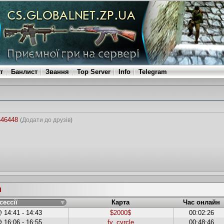
т
Банлист
Звання
Top Server
Info
Telegram
546448
(
Додати до друзів
)
и
сессії
Карта
Час онлайн
 14:41 - 14:43
$2000$
00:02:26
 16:06 - 16:55
fy_cyrcle
00:48:46