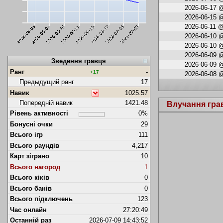
2026-06-17 @
2026-06-15 @
2026-06-11 @
2026-06-10 @
2026-06-10 @
2026-06-09 @
Зведення гравця
2026-06-09 @
Ранг
-
+17
2026-06-08 @
Предыдущий ранг
17
Навик
1025.57
Попередній навик
1421.48
Влучання гра
Рівень активності
0%
Бонусні очки
29
Всього ігр
111
Всього раундів
4,217
Карт зіграно
10
Всього нагород
1
Всього кіків
0
Всього банів
0
Всього підключень
123
Час онлайн
27:20:49
Останній раз
2026-07-09 14:43:52