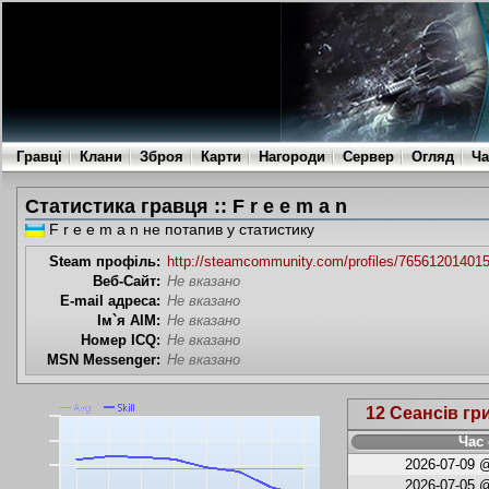
Гравці
Клани
Зброя
Карти
Нагороди
Сервер
Огляд
Ча
Статистика гравця :: F r e e m a n
F r e e m a n не потапив у статистику
Steam профіль:
http://steamcommunity.com/profiles/76561201401
Веб-Сайт:
Не вказано
E-mail адреса:
Не вказано
Ім`я AIM:
Не вказано
Номер ICQ:
Не вказано
MSN Messenger:
Не вказано
12 Сеансів гр
Час 
2026-07-09 @
2026-07-05 @