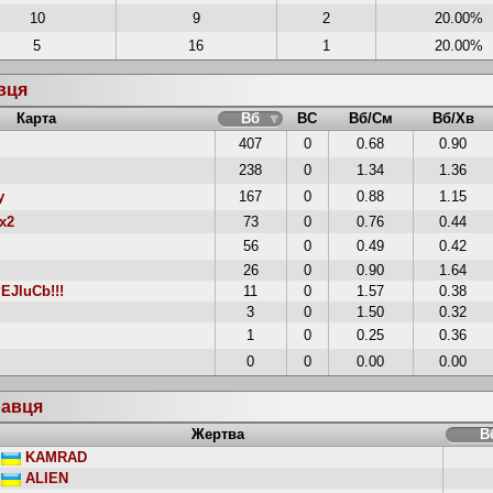
10
9
2
20.00%
5
16
1
20.00%
авця
Карта
Вб
ВС
Вб/См
Вб/Хв
407
0
0.68
0.90
238
0
1.34
1.36
y
167
0
0.88
1.15
x2
73
0
0.76
0.44
56
0
0.49
0.42
26
0
0.90
1.64
EJluCb!!!
11
0
1.57
0.38
3
0
1.50
0.32
1
0
0.25
0.36
0
0
0.00
0.00
равця
Жертва
В
KAMRAD
ALIEN