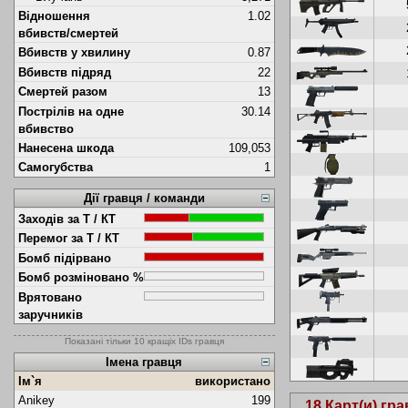
Відношення
1.02
вбивств/смертей
Вбивств у хвилину
0.87
Вбивств підряд
22
Смертей разом
13
Пострілів на одне
30.14
вбивство
Нанесена шкода
109,053
Самогубства
1
Дії гравця / команди
Заходів за Т / КТ
Перемог за Т / КТ
Бомб підірвано
Бомб розміновано %
Врятовано
заручників
Показані тільки 10 кращіх IDs гравця
Імена гравця
Ім`я
використано
Anikey
199
18 Карт(и) гр