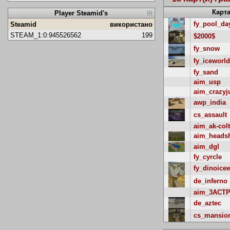
Карт
Player Steamid's
fy_pool_da
Steamid
використано
STEAM_1:0:945526562
199
$2000$
fy_snow
fy_iceworld
fy_sand
aim_usp
aim_crazy
awp_india
cs_assault
aim_ak-colt
aim_heads
aim_dgl
fy_cyrcle
fy_dinoice
de_inferno
aim_3ACTP
de_aztec
cs_mansio