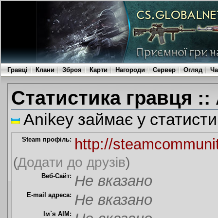
Гравці
Клани
Зброя
Карти
Нагороди
Сервер
Огляд
Ча
Статистика гравця ::
Anikey займає у статисти
Steam профіль:
http://steamcommuni
(
Додати до друзів
)
Веб-Сайт:
Не вказано
E-mail адреса:
Не вказано
Ім`я AIM: