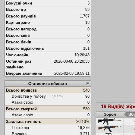
Бонусні очки
3
Всього ігр
99
Всього раундів
1,767
Карт зіграно
18
Всього нагород
0
Всього кіків
0
Всього банів
0
Всього підключень
151
Час онлайн
10:20:48
Останній раз
2026-08-06 23:20:33
замічено
Вперше замічений
2026-02-03 19:59:11
Статистика вбивств
Всього вбивств
540
Вбивства у голову
98
18.15%
Атака своїх
0
19 Вид(ів) збр
Всього смертей
530
Зброя
Вб
Атака своїх
0
Загальна точність
20.10%
Пострілів
16,276
Влучань
3,271