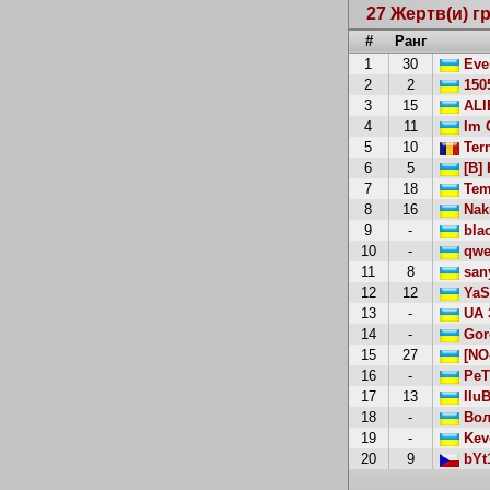
27 Жертв(и) г
#
Ранг
1
30
Eve
2
2
150
3
15
ALI
4
11
Im C
5
10
Ter
6
5
[B] 
7
18
Tem
8
16
Nak
9
-
blac
10
-
qwe
11
8
san
12
12
YaS
13
-
UA 
14
-
Gor
15
27
[NO
16
-
PeT
17
13
IIu
18
-
Вол
19
-
Kev
20
9
bYt