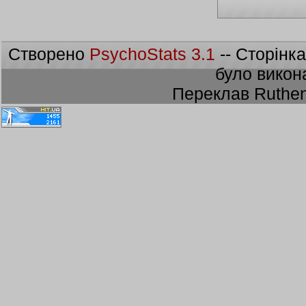
Створено
PsychoStats 3.1
-- Сторінк
було викон
Переклав Ruthen