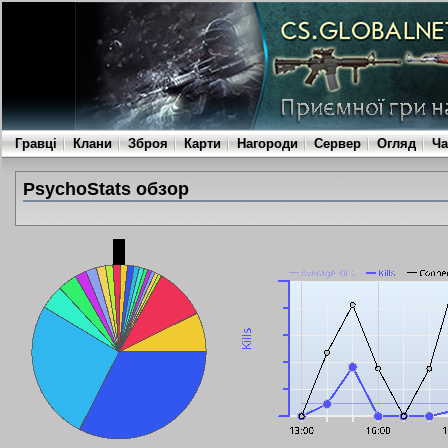
Гравці
Клани
Зброя
Карти
Нагороди
Сервер
Огляд
Ча
PsychoStats обзор