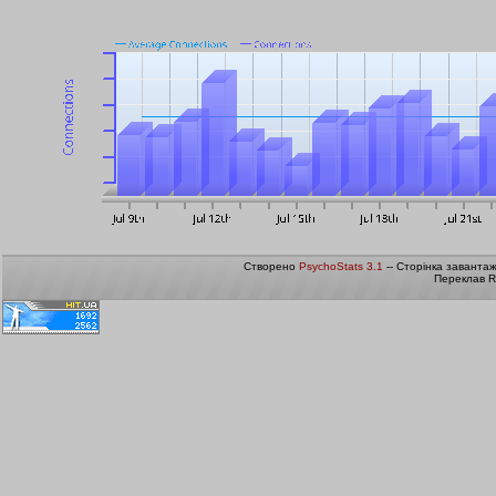
Створено
PsychoStats 3.1
-- Сторінка заванта
Переклав R