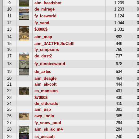
9
aim_headshot
1,209
10
de_mirage
1,203
11
fy_iceworld
1,124
12
fy_sand
1,044
13
$3000$
1,031
14
aim_map
892
15
aim_3ACTPEJluCb!!!
849
16
fy_simpsons
765
17
de_dust2
737
18
fy_dinoiceworld
678
19
de_aztec
634
20
aim_deagle
464
21
aim_ak-colt
444
22
cs_mansion
431
23
$7000$
430
24
de_eldorado
415
25
aim_usp
383
26
awp_india
365
27
fy_snow_pool
294
28
aim_sk_ak_m4
284
29
cs_assault
240