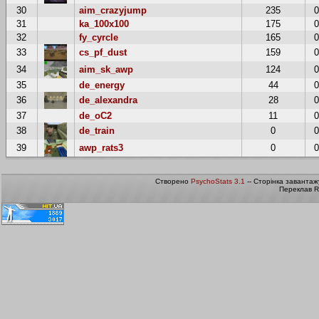
30
aim_crazyjump
235
31
ka_100x100
175
32
fy_cyrcle
165
33
cs_pf_dust
159
34
aim_sk_awp
124
35
de_energy
44
36
de_alexandra
28
37
de_oC2
11
38
de_train
0
39
awp_rats3
0
Створено
PsychoStats 3.1
-- Сторінка завантаж
Переклав R