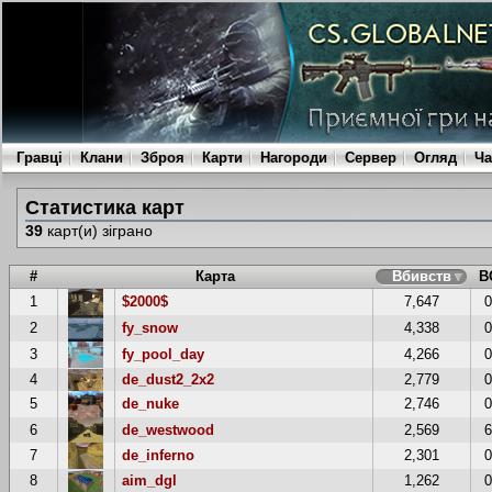
Гравці
Клани
Зброя
Карти
Нагороди
Сервер
Огляд
Ча
Статистика карт
39
карт(и) зіграно
#
Карта
Вбивств
В
1
$2000$
7,647
2
fy_snow
4,338
3
fy_pool_day
4,266
4
de_dust2_2x2
2,779
5
de_nuke
2,746
6
de_westwood
2,569
7
de_inferno
2,301
8
aim_dgl
1,262