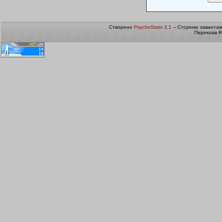
Створено
PsychoStats 3.1
-- Сторінка заванта
Переклав R