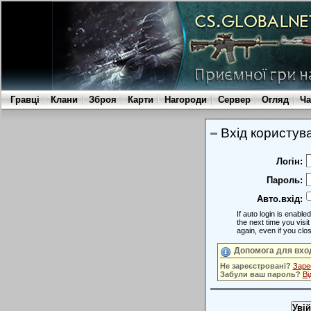
Гравці
Клани
Зброя
Карти
Нагороди
Сервер
Огляд
Ча
Вхід користув
Логін:
Пароль:
Авто.вхід:
If auto login is enabl
the next time you visit this site you will automatically be logged in
again, even if you clo
Допомога для вхо
Не зареєстровані?
Заре
Забули ваш пароль?
Ві