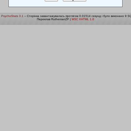
о
PsychoStats 3.1
-- Сторінка завантажувалась протягом 0.01514 секунд і було виконано 9 SQ
Переклав RuthenianZP |
W3C XHTML 1.0