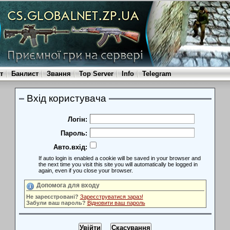
т
Банлист
Звання
Top Server
Info
Telegram
Вхід користувача
Логін:
Пароль:
Авто.вхід:
If auto login is enabled a cookie will be saved in your browser and
the next time you visit this site you will automatically be logged in
again, even if you close your browser.
Допомога для входу
Не зареєстровані?
Зареєструватися зараз!
Забули ваш пароль?
Відновити ваш пароль