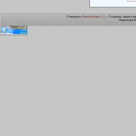
Створено
PsychoStats 3.1
-- Сторінка заванта
Переклав R