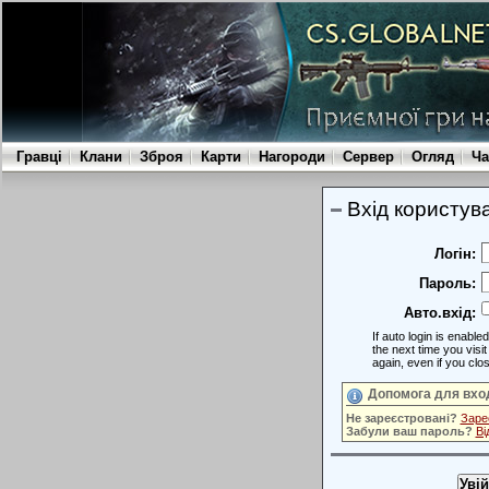
Гравці
Клани
Зброя
Карти
Нагороди
Сервер
Огляд
Ча
Вхід користув
Логін:
Пароль:
Авто.вхід:
If auto login is enabl
the next time you visit this site you will automatically be logged in
again, even if you clo
Допомога для вхо
Не зареєстровані?
Заре
Забули ваш пароль?
Ві