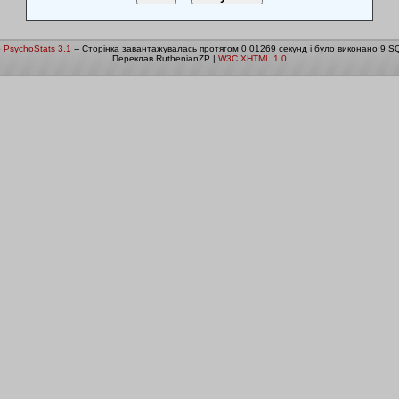
о
PsychoStats 3.1
-- Сторінка завантажувалась протягом 0.01269 секунд і було виконано 9 SQ
Переклав RuthenianZP |
W3C XHTML 1.0