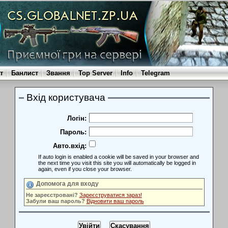
т
Банлист
Звання
Top Server
Info
Telegram
Вхід користувача
Логін:
Пароль:
Авто.вхід:
If auto login is enabled a cookie will be saved in your browser and
the next time you visit this site you will automatically be logged in
again, even if you close your browser.
Допомога для входу
Не зареєстровані?
Зареєструватися зараз!
Забули ваш пароль?
Відновити ваш пароль