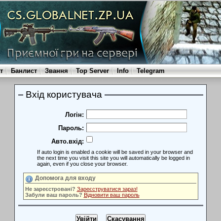
т
Банлист
Звання
Top Server
Info
Telegram
Вхід користувача
Логін:
Пароль:
Авто.вхід:
If auto login is enabled a cookie will be saved in your browser and
the next time you visit this site you will automatically be logged in
again, even if you close your browser.
Допомога для входу
Не зареєстровані?
Зареєструватися зараз!
Забули ваш пароль?
Відновити ваш пароль