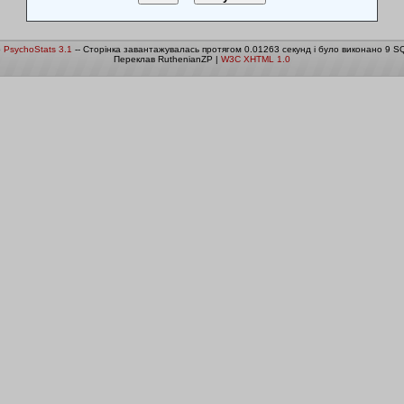
о
PsychoStats 3.1
-- Сторінка завантажувалась протягом 0.01263 секунд і було виконано 9 SQ
Переклав RuthenianZP |
W3C XHTML 1.0