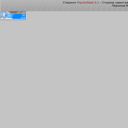
Створено
PsychoStats 3.1
-- Сторінка заванта
Переклав R