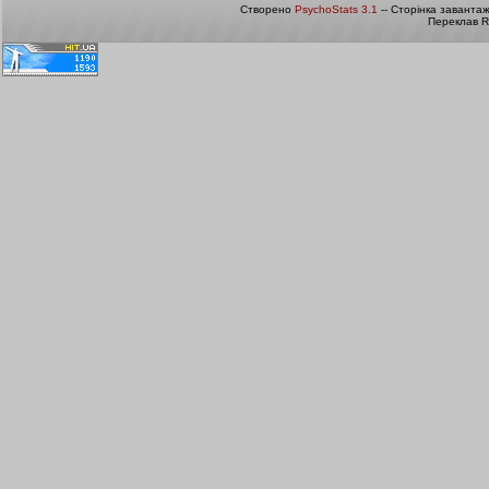
Створено
PsychoStats 3.1
-- Сторінка заванта
Переклав R