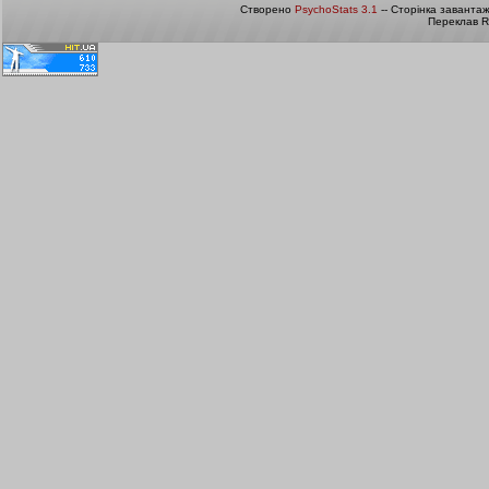
Створено
PsychoStats 3.1
-- Сторінка заванта
Переклав R