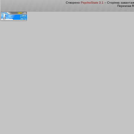
Створено
PsychoStats 3.1
-- Сторінка заванта
Переклав R