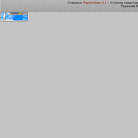
Створено
PsychoStats 3.1
-- Сторінка заванта
Переклав R