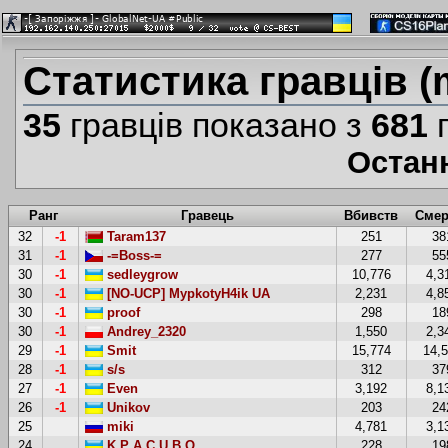
Статистика гравців (
35
гравців показано з
681
г
Остан
Ранг
Гравець
Вбивств
Смер
32
-1
Taram137
251
38
31
-1
-=Boss-=
277
55
30
-1
sedleygrow
10,776
4,3
30
-1
[NO-UCP] MypkotyH4ik UA
2,231
4,8
30
-1
proof
298
18
30
-1
Andrey_2320
1,550
2,3
29
-1
Smit
15,774
14,
28
-1
s/s
312
37
27
-1
Even
3,192
8,1
26
-1
Unikov
203
24
25
miki
4,781
3,1
24
K P A C U B O
228
19