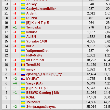
23
-1
Anikey
540
53
22
-1
Gashykukrantikiller
287
20
21
-1
Ardent
2,012
1,8
20
-1
REPPA
401
48
19
-1
[B] K o H T p E
264
23
18
+1
Temuwka
776
1,1
17
-1
Nakusa
1,137
2,0
16
-1
ALIEN
1,552
1,6
15
-1
Ybivator 1488
4,385
3,6
14
-1
IIuBo
9,162
9,3
13
-1
YaSpermoGlot
787
44
12
НаКуМаРе
1,302
1,2
11
-1
Im Criminal
18,222
40,
10
-1
Termik80
21,179
31,
9
-1
sanya
1,822
1,7
8
-1
e[BAN](o_O)JIC9|*(^_^)*
12,424
11,
7
+2
bYt1RaT
1,775
1,4
6
+4
Vasya (UA)
5,349
4,2
5
+1
[B] K o H T p E
5,573
4,6
4
+1
EESWC Gaming | Nik
21,064
14,
3
KOtik
77,409
33,
2
15052025
64,866
47,
1
+2
Эйяфьядлайекуль
35,014
21,