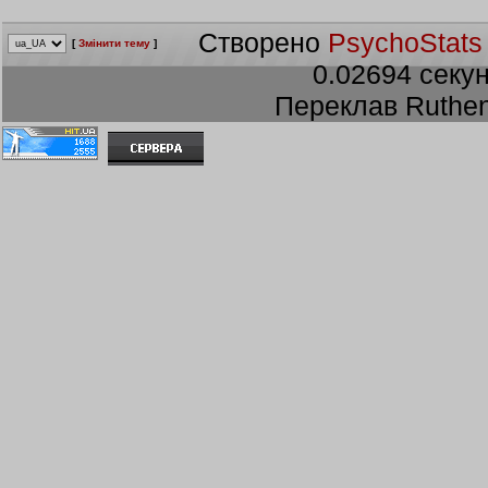
Створено
PsychoStats
[
Змінити тему
]
0.02694 секун
Переклав Ruthen