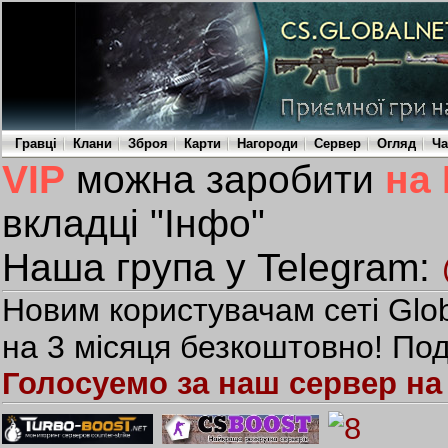
Гравці
Клани
Зброя
Карти
Нагороди
Сервер
Огляд
Ча
VIP
можна заробити
на
вкладці "Інфо"
Наша група у Telegram:
Новим користувачам сеті Glob
на 3 місяця безкоштовно! Под
Голосуемо за наш сервер на 