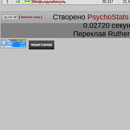
1
+2
Эйяфьядлайекуль
35,117
21,
Створено
PsychoStats
[
Змінити тему
]
0.02720 секун
Переклав Ruthen