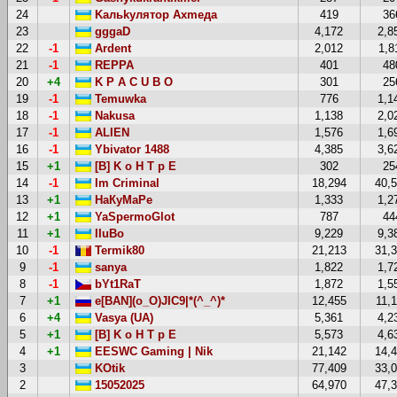
24
Kaльkyлятop Axmeдa
419
36
23
gggaD
4,172
2,8
22
-1
Ardent
2,012
1,8
21
-1
REPPA
401
48
20
+4
K P A C U B O
301
25
19
-1
Temuwka
776
1,1
18
-1
Nakusa
1,138
2,0
17
-1
ALIEN
1,576
1,6
16
-1
Ybivator 1488
4,385
3,6
15
+1
[B] K o H T p E
302
25
14
-1
Im Criminal
18,294
40,
13
+1
НаКуМаРе
1,333
1,2
12
+1
YaSpermoGlot
787
44
11
+1
IIuBo
9,229
9,3
10
-1
Termik80
21,213
31,
9
-1
sanya
1,822
1,7
8
-1
bYt1RaT
1,872
1,5
7
+1
e[BAN](o_O)JIC9|*(^_^)*
12,455
11,
6
+4
Vasya (UA)
5,361
4,2
5
+1
[B] K o H T p E
5,573
4,6
4
+1
EESWC Gaming | Nik
21,142
14,
3
KOtik
77,409
33,
2
15052025
64,970
47,