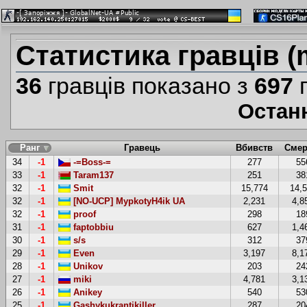
Статистика гравців (
36
гравців показано з
697
г
Остан
Ранг
Гравець
Вбивств
Смер
34
-1
-=Boss-=
277
55
33
-1
Taram137
251
38
32
-1
Smit
15,774
14,
32
-1
[NO-UCP] MypkotyH4ik UA
2,231
4,8
32
-1
proof
298
18
31
-1
faptobbiu
627
1,4
30
-1
s/s
312
37
29
-1
Even
3,197
8,1
28
-1
Unikov
203
24
27
-1
miki
4,781
3,1
26
-1
Anikey
540
53
25
-1
Gashykukrantikiller
287
20