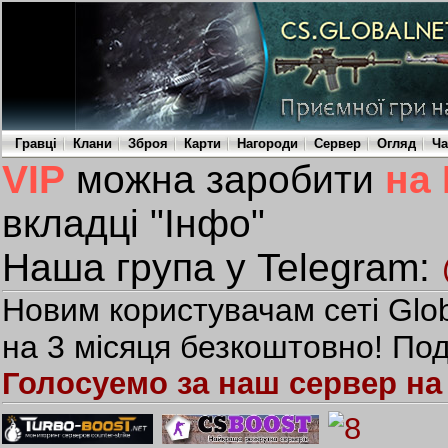
Гравці
Клани
Зброя
Карти
Нагороди
Сервер
Огляд
Ча
VIP
можна заробити
на
вкладці "Інфо"
Наша група у Telegram:
Новим користувачам сеті Glob
на 3 місяця безкоштовно! Под
Голосуемо за наш сервер на 