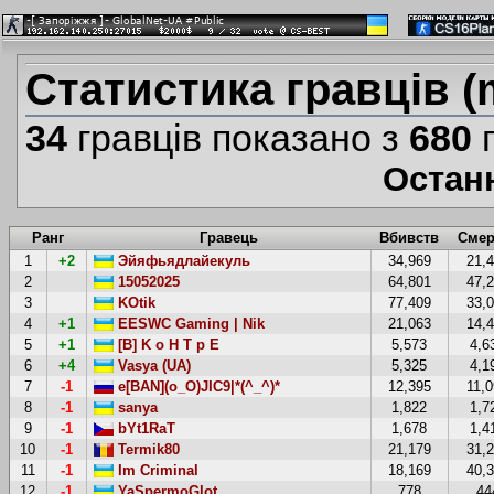
Статистика гравців (
34
гравців показано з
680
г
Остан
Ранг
Гравець
Вбивств
Смер
1
+2
Эйяфьядлайекуль
34,969
21,
2
15052025
64,801
47,
3
KOtik
77,409
33,
4
+1
EESWC Gaming | Nik
21,063
14,
5
+1
[B] K o H T p E
5,573
4,6
6
+4
Vasya (UA)
5,325
4,1
7
-1
e[BAN](o_O)JIC9|*(^_^)*
12,395
11,
8
-1
sanya
1,822
1,7
9
-1
bYt1RaT
1,678
1,4
10
-1
Termik80
21,179
31,
11
-1
Im Criminal
18,169
40,
12
-1
YaSpermoGlot
778
44