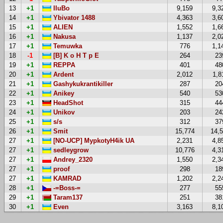
13
+1
IIuBo
9,159
9,3
14
+1
Ybivator 1488
4,363
3,6
15
+1
ALIEN
1,552
1,6
16
+1
Nakusa
1,137
2,0
17
+1
Temuwka
776
1,1
18
-1
[B] K o H T p E
264
23
19
+1
REPPA
401
48
20
+1
Ardent
2,012
1,8
21
+1
Gashykukrantikiller
287
20
22
+1
Anikey
540
53
23
+1
HeadShot
315
44
24
+1
Unikov
203
24
25
+1
s/s
312
37
26
+1
Smit
15,774
14,
27
+1
[NO-UCP] MypkotyH4ik UA
2,231
4,8
27
+1
sedleygrow
10,776
4,3
27
+1
Andrey_2320
1,550
2,3
27
+1
proof
298
18
27
+1
KAMRAD
1,202
2,2
28
+1
-=Boss-=
277
55
29
+1
Taram137
251
38
30
+1
Even
3,163
8,1