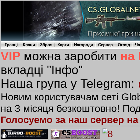
Гравці
Клани
Зброя
Карти
Нагороди
Сервер
Огляд
Ча
VIP
можна заробити
на
вкладці "Інфо"
Наша група у Telegram:
Новим користувачам сеті Glob
на 3 місяця безкоштовно! Под
Голосуемо за наш сервер на 