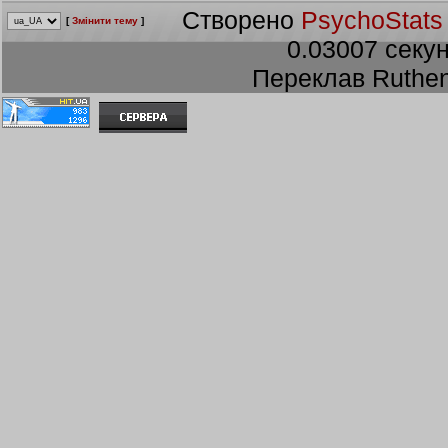
Створено
PsychoStats
[
Змінити тему
]
0.03007 секун
Переклав Ruthen