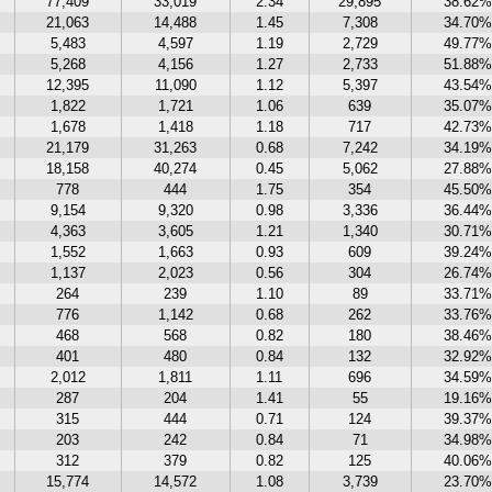
77,409
33,019
2.34
29,895
38.62%
21,063
14,488
1.45
7,308
34.70%
5,483
4,597
1.19
2,729
49.77%
5,268
4,156
1.27
2,733
51.88%
12,395
11,090
1.12
5,397
43.54%
1,822
1,721
1.06
639
35.07%
1,678
1,418
1.18
717
42.73%
21,179
31,263
0.68
7,242
34.19%
18,158
40,274
0.45
5,062
27.88%
778
444
1.75
354
45.50%
9,154
9,320
0.98
3,336
36.44%
4,363
3,605
1.21
1,340
30.71%
1,552
1,663
0.93
609
39.24%
1,137
2,023
0.56
304
26.74%
264
239
1.10
89
33.71%
776
1,142
0.68
262
33.76%
468
568
0.82
180
38.46%
401
480
0.84
132
32.92%
2,012
1,811
1.11
696
34.59%
287
204
1.41
55
19.16%
315
444
0.71
124
39.37%
203
242
0.84
71
34.98%
312
379
0.82
125
40.06%
15,774
14,572
1.08
3,739
23.70%