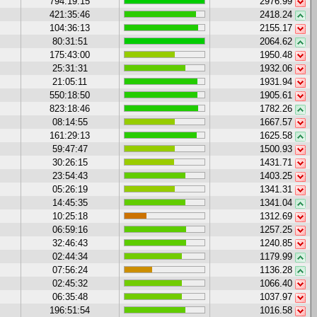
794:19:15
2976.99
421:35:46
2418.24
104:36:13
2155.17
80:31:51
2064.62
175:43:00
1950.48
25:31:31
1932.06
21:05:11
1931.94
550:18:50
1905.61
823:18:46
1782.26
08:14:55
1667.57
161:29:13
1625.58
59:47:47
1500.93
30:26:15
1431.71
23:54:43
1403.25
05:26:19
1341.31
14:45:35
1341.04
10:25:18
1312.69
06:59:16
1257.25
32:46:43
1240.85
02:44:34
1179.99
07:56:24
1136.28
02:45:32
1066.40
06:35:48
1037.97
196:51:54
1016.58