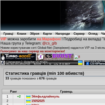
Гравці
Клани
Зброя
Карти
Нагороди
Сервер
Огляд
Ча
VIP
можна заробити
на Марафоні
! Подробиці на вкладці "
Наша група у Telegram:
@cs_glb
Новим користувачам сеті Global-Net (Запоріжжя) надаєтся VIP на 3 міся
Голосуемо за наш сервер на моніторінгах!
Статистика гравців (min 100 вбивств)
33
гравців показано з
676
гравців
Ранг
Гравець
1
+2
Эйяфьядлайекуль
2
15052025