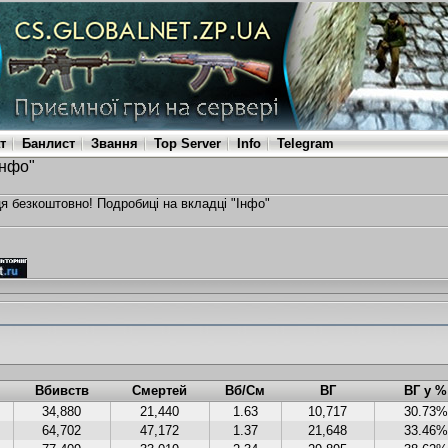
т
Банлист
Звання
Top Server
Info
Telegram
Інфо"
ця безкоштовно! Подробиці на вкладці "Інфо"
Вбивств
Смертей
Вб/См
ВГ
ВГ у %
34,880
21,440
1.63
10,717
30.73%
64,702
47,172
1.37
21,648
33.46%