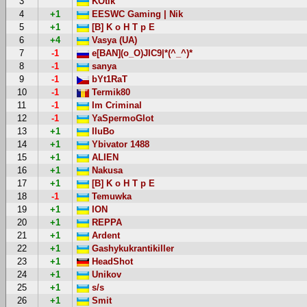
3
KOtik
4
+1
EESWC Gaming | Nik
5
+1
[B] K o H T p E
6
+4
Vasya (UA)
7
-1
e[BAN](o_O)JIC9|*(^_^)*
8
-1
sanya
9
-1
bYt1RaT
10
-1
Termik80
11
-1
Im Criminal
12
-1
YaSpermoGlot
13
+1
IIuBo
14
+1
Ybivator 1488
15
+1
ALIEN
16
+1
Nakusa
17
+1
[B] K o H T p E
18
-1
Temuwka
19
+1
ION
20
+1
REPPA
21
+1
Ardent
22
+1
Gashykukrantikiller
23
+1
HeadShot
24
+1
Unikov
25
+1
s/s
26
+1
Smit