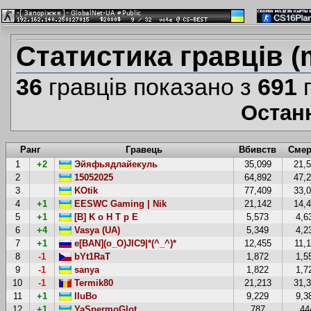
Статистика гравців (
36
гравців показано з
691
г
Остан
Ранг
Гравець
Вбивств
Смер
1
+2
Эйяфьядлайекуль
35,099
21,
2
15052025
64,892
47,
3
KOtik
77,409
33,
4
+1
EESWC Gaming | Nik
21,142
14,
5
+1
[B] K o H T p E
5,573
4,6
6
+4
Vasya (UA)
5,349
4,2
7
+1
e[BAN](o_O)JIC9|*(^_^)*
12,455
11,
8
-1
bYt1RaT
1,872
1,5
9
-1
sanya
1,822
1,7
10
-1
Termik80
21,213
31,
11
+1
IIuBo
9,229
9,3
12
+1
YaSpermoGlot
787
44