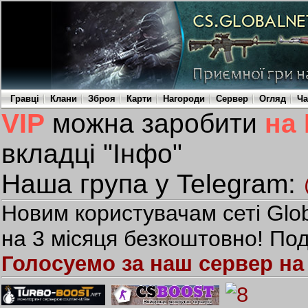
Гравці
Клани
Зброя
Карти
Нагороди
Сервер
Огляд
Ча
VIP
можна заробити
на
вкладці "Інфо"
Наша група у Telegram:
Новим користувачам сеті Glob
на 3 місяця безкоштовно! Под
Голосуемо за наш сервер на 