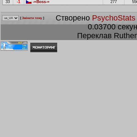
33
-1
-=Boss-=
277
55
Створено
PsychoStats
[
Змінити тему
]
0.03700 секун
Переклав Ruthen