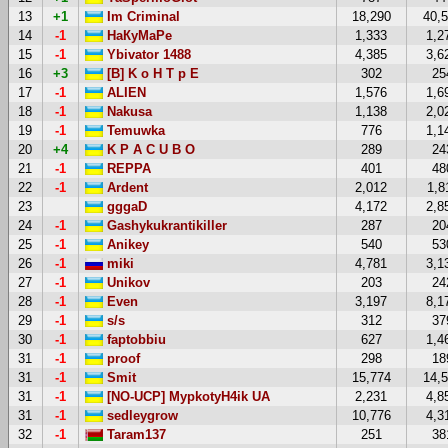
13
+1
Im Criminal
18,290
40,
14
-1
НаКуМаРе
1,333
1,2
15
-1
Ybivator 1488
4,385
3,6
16
+3
[B] K o H T p E
302
25
17
-1
ALIEN
1,576
1,6
18
-1
Nakusa
1,138
2,0
19
-1
Temuwka
776
1,1
20
+4
K P A C U B O
289
24
21
-1
REPPA
401
48
22
-1
Ardent
2,012
1,8
23
gggaD
4,172
2,8
24
-1
Gashykukrantikiller
287
20
25
-1
Anikey
540
53
26
-1
miki
4,781
3,1
27
-1
Unikov
203
24
28
-1
Even
3,197
8,1
29
-1
s/s
312
37
30
-1
faptobbiu
627
1,4
31
-1
proof
298
18
31
-1
Smit
15,774
14,
31
-1
[NO-UCP] MypkotyH4ik UA
2,231
4,8
31
-1
sedleygrow
10,776
4,3
32
-1
Taram137
251
38