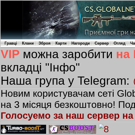
Гравці
Клани
Зброя
Карти
Нагороди
Сервер
Огляд
Ча
VIP
можна заробити
на
вкладці "Інфо"
Наша група у Telegram:
Новим користувачам сеті Glob
на 3 місяця безкоштовно! Под
Голосуемо за наш сервер на 