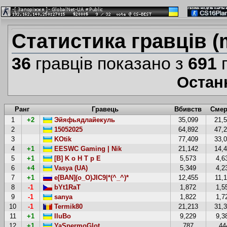
Статистика гравців (
36
гравців показано з
691
г
Остан
Ранг
Гравець
Вбивств
Смер
1
+2
Эйяфьядлайекуль
35,099
21,
2
15052025
64,892
47,
3
KOtik
77,409
33,
4
+1
EESWC Gaming | Nik
21,142
14,
5
+1
[B] K o H T p E
5,573
4,6
6
+4
Vasya (UA)
5,349
4,2
7
+1
e[BAN](o_O)JIC9|*(^_^)*
12,455
11,
8
-1
bYt1RaT
1,872
1,5
9
-1
sanya
1,822
1,7
10
-1
Termik80
21,213
31,
11
+1
IIuBo
9,229
9,3
12
+1
YaSpermoGlot
787
44