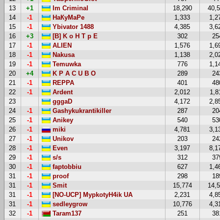
13
+1
Im Criminal
18,290
40,
14
-1
НаКуМаРе
1,333
1,2
15
-1
Ybivator 1488
4,385
3,6
16
+3
[B] K o H T p E
302
25
17
-1
ALIEN
1,576
1,6
18
-1
Nakusa
1,138
2,0
19
-1
Temuwka
776
1,1
20
+4
K P A C U B O
289
24
21
-1
REPPA
401
48
22
-1
Ardent
2,012
1,8
23
gggaD
4,172
2,8
24
-1
Gashykukrantikiller
287
20
25
-1
Anikey
540
53
26
-1
miki
4,781
3,1
27
-1
Unikov
203
24
28
-1
Even
3,197
8,1
29
-1
s/s
312
37
30
-1
faptobbiu
627
1,4
31
-1
proof
298
18
31
-1
Smit
15,774
14,
31
-1
[NO-UCP] MypkotyH4ik UA
2,231
4,8
31
-1
sedleygrow
10,776
4,3
32
-1
Taram137
251
38