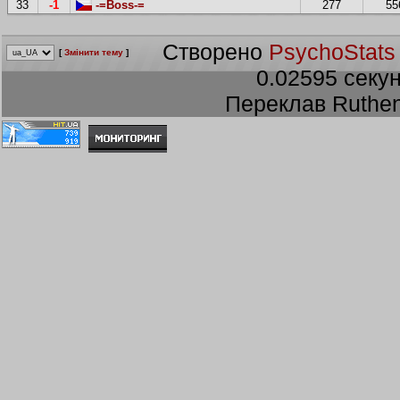
33
-1
-=Boss-=
277
55
Створено
PsychoStats
[
Змінити тему
]
0.02595 секун
Переклав Ruthen