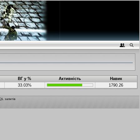
ВГ у %
Активність
Навик
33.03%
1790.26
QL запитів