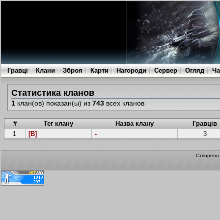
Гравці
Клани
Зброя
Карти
Нагороди
Сервер
Огляд
Ча
Статистика кланов
1
клан(ов) показан(ы) из
743
всех кланов
#
Тег клану
Назва клану
Гравців
1
[B]
-
3
Створен