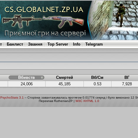
т
Банлист
Звання
Top Server
Info
Telegram
Вбивств
Смертей
Вб/См
ВГ
24,006
45,185
0.53
7,928
о
PsychoStats 3.1
-- Сторінка завантажувалась протягом 0.01774 секунд і було виконано 12 S
Переклав RuthenianZP |
W3C XHTML 1.0