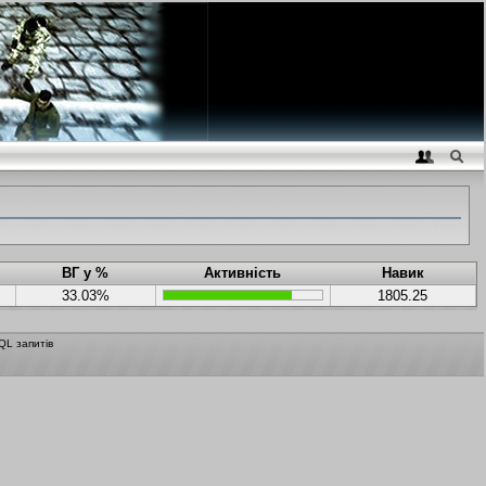
ВГ у %
Активність
Навик
33.03%
1805.25
QL запитів