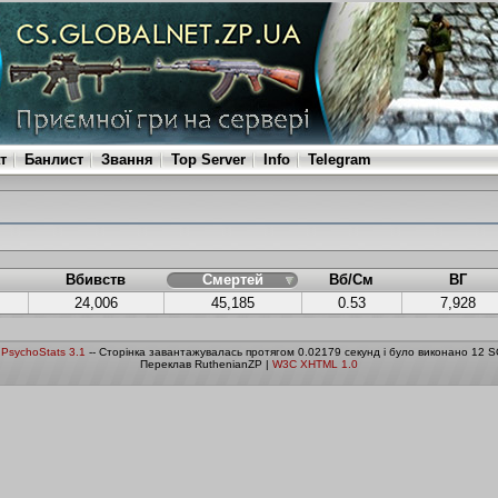
т
Банлист
Звання
Top Server
Info
Telegram
Вбивств
Смертей
Вб/См
ВГ
24,006
45,185
0.53
7,928
о
PsychoStats 3.1
-- Сторінка завантажувалась протягом 0.02179 секунд і було виконано 12 S
Переклав RuthenianZP |
W3C XHTML 1.0