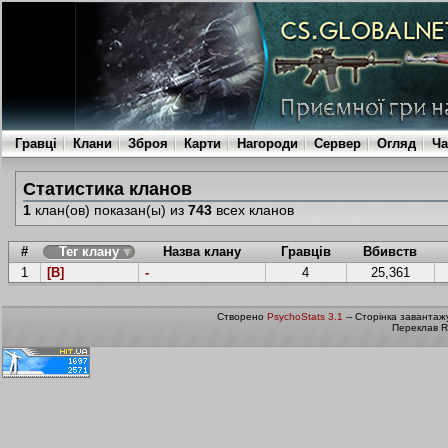
Гравці
Клани
Зброя
Карти
Нагороди
Сервер
Огляд
Ча
Статистика кланов
1
клан(ов) показан(ы) из
743
всех кланов
#
Тег клану
Назва клану
Гравців
Вбивств
1
[B]
-
4
25,361
Створено
PsychoStats 3.1
-- Сторінка завантаж
Переклав R