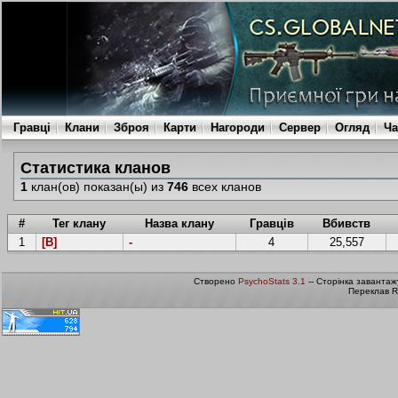
Гравці
Клани
Зброя
Карти
Нагороди
Сервер
Огляд
Ча
Статистика кланов
1
клан(ов) показан(ы) из
746
всех кланов
#
Тег клану
Назва клану
Гравців
Вбивств
1
[B]
-
4
25,557
Створено
PsychoStats 3.1
-- Сторінка завантаж
Переклав R