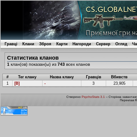
Гравці
Клани
Зброя
Карти
Нагороди
Сервер
Огляд
Ча
Статистика кланов
1
клан(ов) показан(ы) из
743
всех кланов
#
Тег клану
Назва клану
Гравців
Вбивств
1
[B]
-
3
23,905
Створено
PsychoStats 3.1
-- Сторінка завантаж
Переклав R