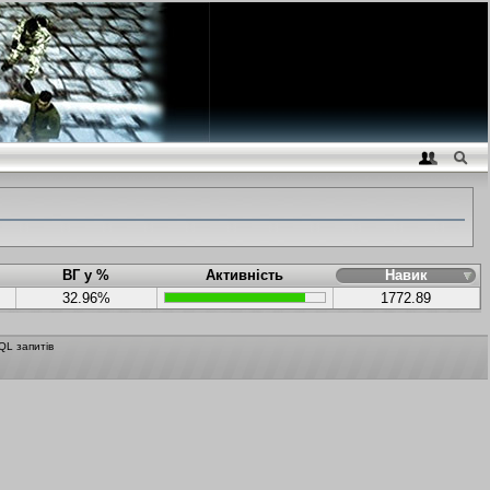
ВГ у %
Активність
Навик
32.96%
1772.89
QL запитів