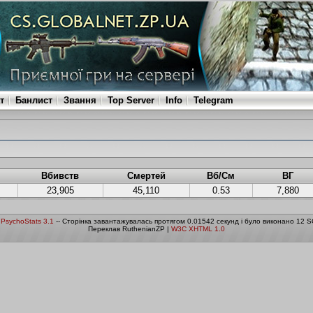
т
Банлист
Звання
Top Server
Info
Telegram
Вбивств
Смертей
Вб/См
ВГ
23,905
45,110
0.53
7,880
о
PsychoStats 3.1
-- Сторінка завантажувалась протягом 0.01542 секунд і було виконано 12 S
Переклав RuthenianZP |
W3C XHTML 1.0