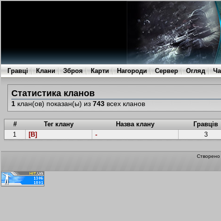
Гравці
Клани
Зброя
Карти
Нагороди
Сервер
Огляд
Ча
Статистика кланов
1
клан(ов) показан(ы) из
743
всех кланов
#
Тег клану
Назва клану
Гравців
1
[B]
-
3
Створен