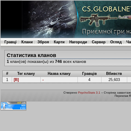
Гравці
Клани
Зброя
Карти
Нагороди
Сервер
Огляд
Ча
Статистика кланов
1
клан(ов) показан(ы) из
746
всех кланов
#
Тег клану
Назва клану
Гравців
Вбивств
1
[B]
-
4
25,603
Створено
PsychoStats 3.1
-- Сторінка завантаж
Переклав R