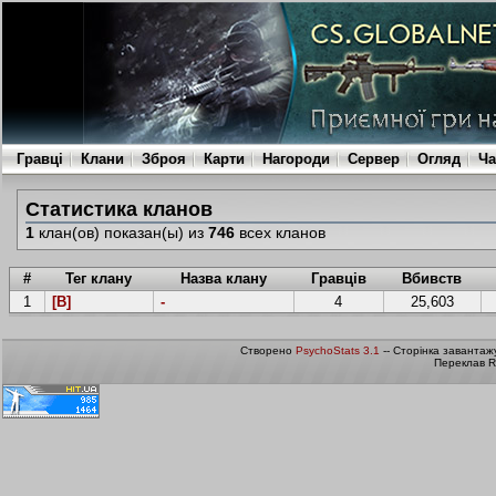
Гравці
Клани
Зброя
Карти
Нагороди
Сервер
Огляд
Ча
Статистика кланов
1
клан(ов) показан(ы) из
746
всех кланов
#
Тег клану
Назва клану
Гравців
Вбивств
1
[B]
-
4
25,603
Створено
PsychoStats 3.1
-- Сторінка завантаж
Переклав R