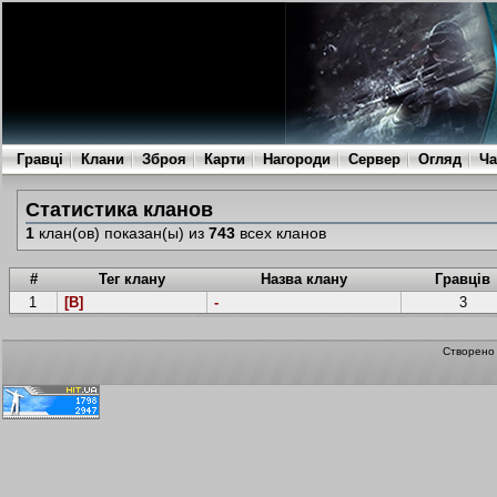
Гравці
Клани
Зброя
Карти
Нагороди
Сервер
Огляд
Ча
Статистика кланов
1
клан(ов) показан(ы) из
743
всех кланов
#
Тег клану
Назва клану
Гравців
1
[B]
-
3
Створен