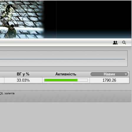
ВГ у %
Активність
Навик
33.03%
1790.26
QL запитів