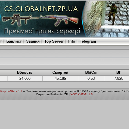
т
Банлист
Звання
Top Server
Info
Telegram
Вбивств
Смертей
Вб/См
ВГ
24,006
45,185
0.53
7,928
о
PsychoStats 3.1
-- Сторінка завантажувалась протягом 0.01584 секунд і було виконано 12 S
Переклав RuthenianZP |
W3C XHTML 1.0