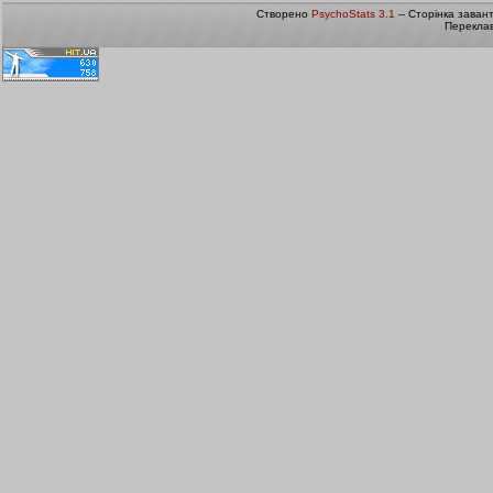
Створено
PsychoStats 3.1
-- Сторінка заван
Переклав