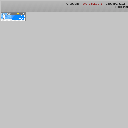
Створено
PsychoStats 3.1
-- Сторінка заван
Переклав