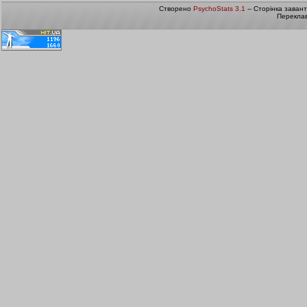
Створено
PsychoStats 3.1
-- Сторінка заван
Переклав