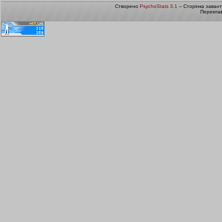
Створено
PsychoStats 3.1
-- Сторінка заван
Переклав