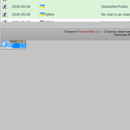
Створено
PsychoStats 3.1
-- Сторінка заванта
Переклав R