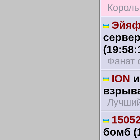
Король
Эйяф
сервер
(19:58:
Фанат 
ION
и
взрыва
Лучший
1505
бомб (