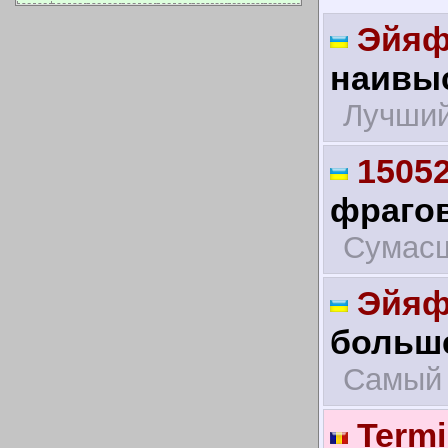
Эйяф
наивыс
Лучший
1505
фрагов
Сумас
Эйяф
больше
Самый 
Termi