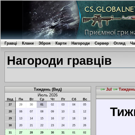
Гравці
Клани
Зброя
Карти
Нагороди
Сервер
Огляд
Ча
Нагороди гравців
Тиждень (Вид)
Jul
Тиждень 
Июль 2026
Нед
Пн
Вт
Ср
Чт
Пт
Сб
Вс
27
29
30
01
02
03
04
05
Тижн
28
06
07
08
09
10
11
12
29
13
14
15
16
17
18
19
30
20
21
22
23
24
25
26
31
27
28
29
30
31
01
02