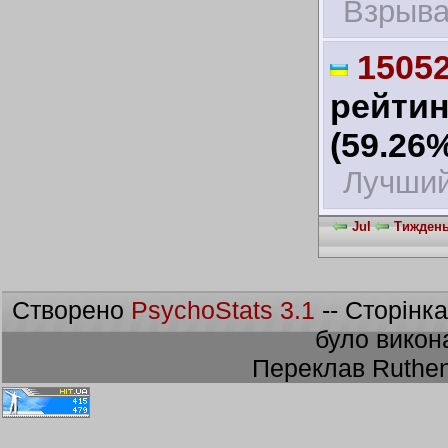
Взрыв
1505
рейтин
(59.26
Лучший
Jul
Тиждень 
Створено
PsychoStats 3.1
-- Сторінк
було викон
Переклав Ruthen