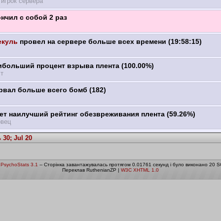
игрок сервера
нчил с собой 2 раз
куль
провел на сервере больше всех времени (19:58:15)
ибольший процент взрыва плента (100.00%)
т
вал больше всего бомб (182)
т наилучший рейтинг обезвреживания плента (59.26%)
овец
30; Jul 20
о
PsychoStats 3.1
-- Сторінка завантажувалась протягом 0.01761 секунд і було виконано 20 S
Переклав RuthenianZP |
W3C XHTML 1.0