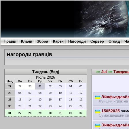
Гравці
Клани
Зброя
Карти
Нагороди
Сервер
Огляд
Ча
Нагороди гравців
Тиждень (Вид)
Jul
Тиждень 
Июль 2026
Нед
Пн
Вт
Ср
Чт
Пт
Сб
Вс
27
29
30
01
02
03
04
05
28
06
07
08
09
10
11
12
Эйяфьядлайе
29
13
14
15
16
17
18
19
Лучший игрок на
30
20
21
22
23
24
25
26
15052025
замо
31
27
28
29
30
31
01
02
Сумасшедший ки
Эйяфьядлайе