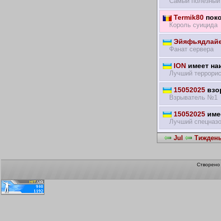
Самый полезный 
Termik80
поко
Король суицида
Эйяфьядлайе
Фанат сервера
ION
имеет на
Лучший террорис
15052025
взор
Взрыватель №1
15052025
имее
Лучший спецназ
Jul
Тиждень 
Створен