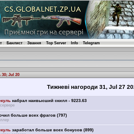
т
Банлист
Звання
Top Server
Info
Telegram
30; Jul 20
Тижневі нагороди 31, Jul 27 20
куль
набрал наивысший скилл - 9223.63
 сервере
чил больше всех фрагов (797)
ллер
куль
заработал больше всех бонусов (899)