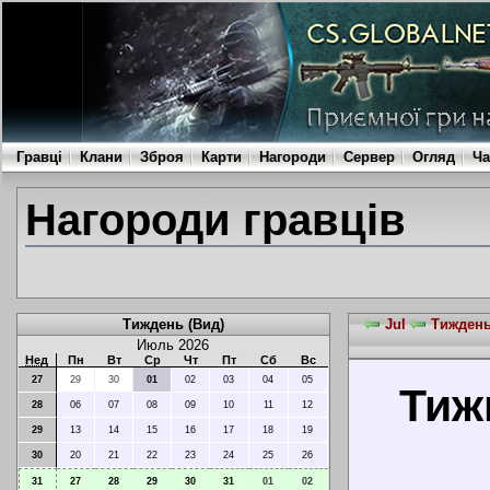
Гравці
Клани
Зброя
Карти
Нагороди
Сервер
Огляд
Ча
Нагороди гравців
Тиждень (Вид)
Jul
Тиждень 
Июль 2026
Нед
Пн
Вт
Ср
Чт
Пт
Сб
Вс
27
29
30
01
02
03
04
05
Тижн
28
06
07
08
09
10
11
12
29
13
14
15
16
17
18
19
30
20
21
22
23
24
25
26
31
27
28
29
30
31
01
02