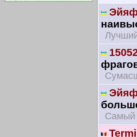
Эйяф
наивыс
Лучший
1505
фрагов
Сумас
Эйяф
больше
Самый 
Termi