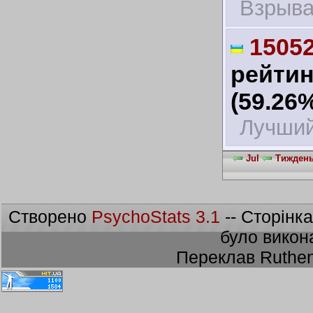
Взрыв
1505
рейтин
(59.26
Лучший
Jul
Тиждень 
Створено
PsychoStats 3.1
-- Сторінк
було викон
Переклав Ruthen