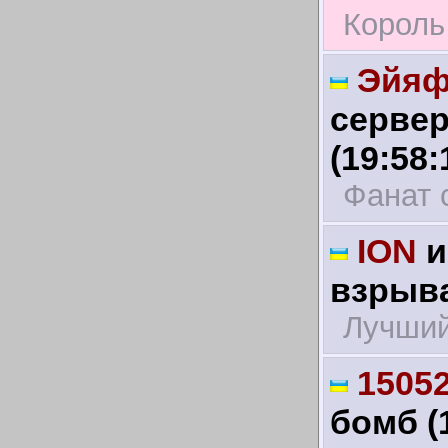
Король
Эйяф
сервер
(19:58:
Фанат 
ION
и
взрыва
Лучший
1505
бомб (