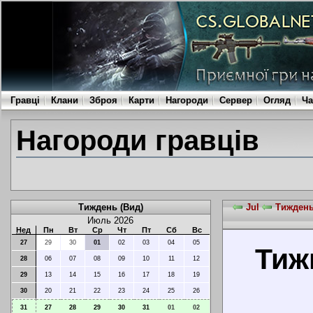
Гравці
Клани
Зброя
Карти
Нагороди
Сервер
Огляд
Ча
Нагороди гравців
Тиждень (Вид)
Jul
Тиждень 
Июль 2026
Нед
Пн
Вт
Ср
Чт
Пт
Сб
Вс
27
29
30
01
02
03
04
05
Тижн
28
06
07
08
09
10
11
12
29
13
14
15
16
17
18
19
30
20
21
22
23
24
25
26
31
27
28
29
30
31
01
02