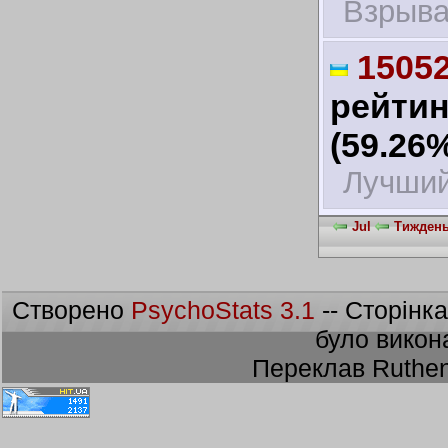
Взрыв
1505
рейтин
(59.26
Лучший
Jul
Тиждень 
Створено
PsychoStats 3.1
-- Сторінк
було викон
Переклав Ruthen