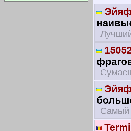
Эйяф
наивыс
Лучший
1505
фрагов
Сумас
Эйяф
больше
Самый 
Termi