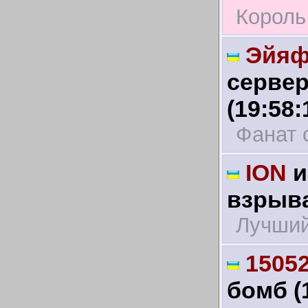
Король
Эйяф
сервер
(19:58:
Фанат 
ION
и
взрыва
Лучший
1505
бомб (